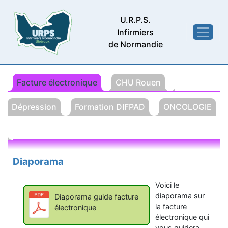
U.R.P.S.
Infirmiers
de Normandie
Facture électronique
CHU Rouen
Dépression
Formation DIFPAD
ONCOLOGIE
Diaporama
Voici le
diaporama sur
Diaporama guide facture
la facture
électronique
électronique qui
vous guidera